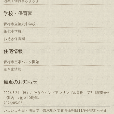
地域主催行事さまざま
学校・保育園
青梅市立第六中学校
第七小学校
おそき保育園
住宅情報
青梅市空家バンク開始
空き家情報
最近のお知らせ
2026.5.24（日）おそきウインドアンサンブル青樹 第8回演奏会の
ご案内 ♪創立10周年♪
2026/05/02
いよいよ今日・明日で小曾木地区文化祭＆明日11/9小曽木っ子ま