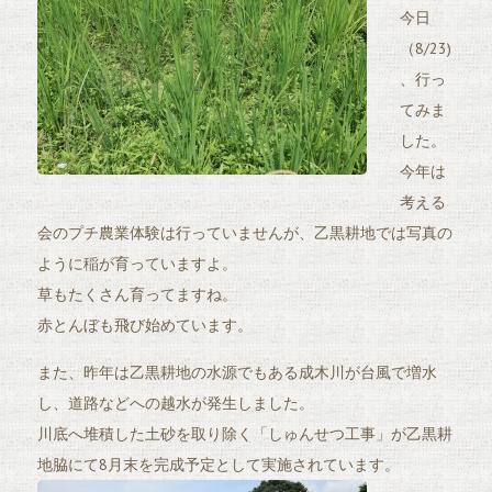
今日
（8/23)
、行っ
てみま
した。
今年は
考える
会のプチ農業体験は行っていませんが、乙黒耕地では写真の
ように稲が育っていますよ。
草もたくさん育ってますね。
赤とんぼも飛び始めています。
また、昨年は乙黒耕地の水源でもある成木川が台風で増水
し、道路などへの越水が発生しました。
川底へ堆積した土砂を取り除く「しゅんせつ工事」が乙黒耕
地脇にて8月末を完成予定として実施されています。