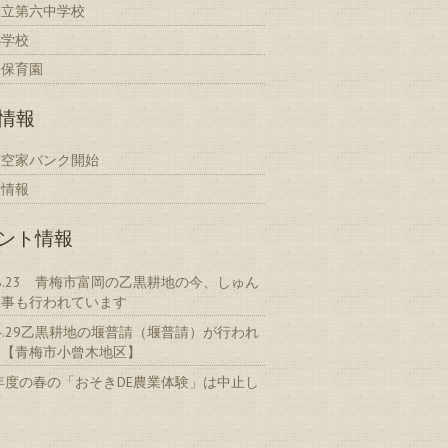
市立第六中学校
小学校
き保育園
情報
市空家バンク開始
家情報
ント情報
0.8.23 青梅市富岡の乙黒耕地の今、しゅん
工事も行われています
0.4.29乙黒耕地の堰普請（堰普請）が行われ
た【青梅市小曾木地区】
0年度の春の「おそきDE農業体験」は中止し