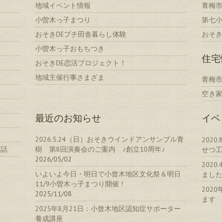
地域イベント情報
青梅
小曽木っ子まつり
第七
おそきDEプチ田舎暮らし体験
おそ
小曽木っ子おもちつき
住宅
おそきDE恋活プロジェクト！
地域主催行事さまざま
青梅
空き
最近のお知らせ
イベ
2026.5.24（日）おそきウインドアンサンブル青
202
い話
樹 第8回演奏会のご案内 ♪創立10周年♪
せつ
2026/05/02
202
いよいよ今日・明日で小曾木地区文化祭＆明日
まし
11/9小曽木っ子まつり開催！
202
2025/11/08
ます
2025年8月21日：小曾木地区認知症サポーター
養成講座