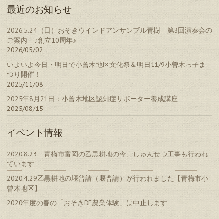
最近のお知らせ
2026.5.24（日）おそきウインドアンサンブル青樹 第8回演奏会の
ご案内 ♪創立10周年♪
2026/05/02
いよいよ今日・明日で小曾木地区文化祭＆明日11/9小曽木っ子ま
つり開催！
2025/11/08
2025年8月21日：小曾木地区認知症サポーター養成講座
2025/08/15
イベント情報
2020.8.23 青梅市富岡の乙黒耕地の今、しゅんせつ工事も行われ
ています
2020.4.29乙黒耕地の堰普請（堰普請）が行われました【青梅市小
曾木地区】
2020年度の春の「おそきDE農業体験」は中止します